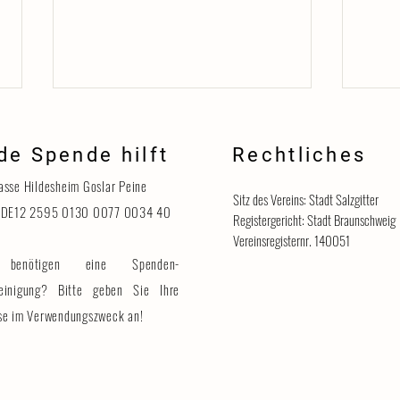
de Spende hilft
Rechtliches
Danke
asse Hildesheim Goslar Peine
Sitz des Vereins: Stadt Salzgitter
 DE12 2595 0130 0077 0034 40
Registergericht: Stadt Braunschweig
Vereinsregisternr. 140051
benötigen eine Spenden-
Katzenhaus vorübergehend für
Besucher geschlossen
einigung? Bitte geben Sie Ihre
se im Verwendungszweck an!