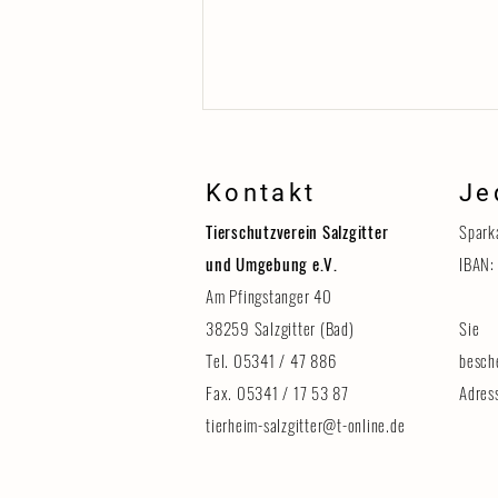
Kontakt
Je
Tierschutzverein Salzgitter
Spark
und Umgebung e.V.
IBAN:
Am Pfingstanger 40
38259 Salzgitter (Bad)
Sie 
Erinnerung: Tag der Tiere am 8.
August
Tel. 05341 / 47 886
besch
Fax. 05341 / 17 53 87
Adres
tierheim-salzgitter@t-online.de