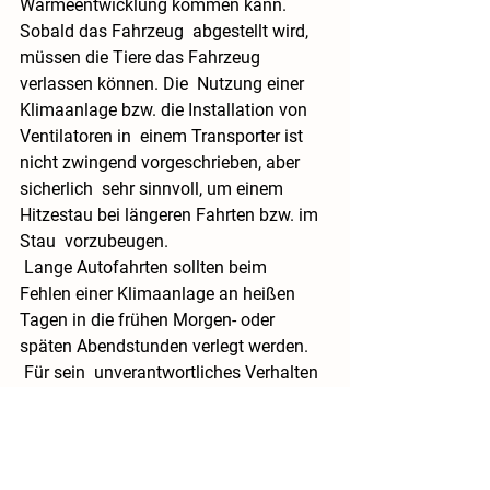
Wärmeentwicklung kommen kann. 
Sobald das Fahrzeug  abgestellt wird, 
müssen die Tiere das Fahrzeug 
verlassen können. Die  Nutzung einer 
Klimaanlage bzw. die Installation von 
Ventilatoren in  einem Transporter ist 
nicht zwingend vorgeschrieben, aber 
sicherlich  sehr sinnvoll, um einem 
Hitzestau bei längeren Fahrten bzw. im 
Stau  vorzubeugen.
 Lange Autofahrten sollten beim  
Fehlen einer Klimaanlage an heißen 
Tagen in die frühen Morgen- oder  
späten Abendstunden verlegt werden.
 Für sein  unverantwortliches Verhalten 
kann der Tierhalter nach §17  
Tierschutzgesetz zur Rechenschaft 
gezogen und bestraft werden - mit  
Freiheitsstrafe bis zu drei Jahren oder 