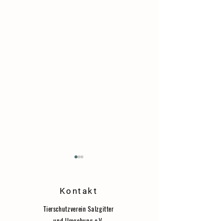
Danke!
Kontakt
Tierschutzverein Salzgitter
und Umgebung e.V.