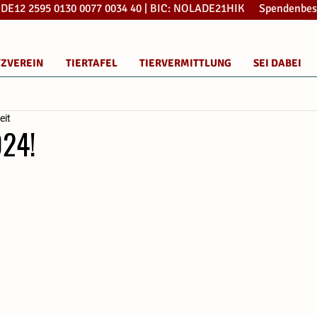
: DE12 2595 0130 0077 0034 40 | BIC: NOLADE21HIK Spendenbes
TZVEREIN
TIERTAFEL
TIERVERMITTLUNG
SEI DABEI
eit
024!