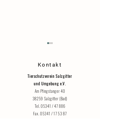
Danke!
Kontakt
Tierschutzverein Salzgitter
und Umgebung e.V.
Am Pfingstanger 40
Katzenhaus vorübergehend für
38259 Salzgitter (Bad)
Besucher geschlossen
Tel. 05341 / 47 886
Fax. 05341 / 17 53 87
tierheim-salzgitter@t-online.de
Jede Spende hilft