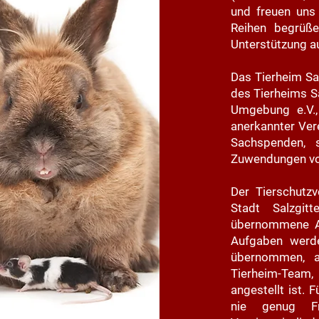
und freuen uns
Reihen begrüße
Unterstützung auc
Das Tierheim Sal
des Tierheims Sa
Umgebung e.V., 
anerkannter Vere
Sachspenden, s
Zuwendungen vo
Der Tierschutzv
Stadt Salzgi
übernommene Au
Aufgaben werde
übernommen, a
Tierheim-Team
angestellt ist. 
nie genug Fr