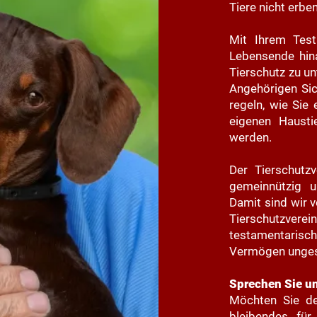
Tiere nicht erben
Mit Ihrem Test
Lebensende hin
Tierschutz zu un
Angehörigen Sich
regeln, wie Sie
eigenen Hausti
werden.
Der Tierschutz
gemeinnützig u
Damit sind wir 
Tierschutzv
testamentarisch
Vermögen ungesc
Sprechen Sie u
Möchten Sie den
bleibendes für