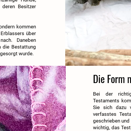
deren Besitzer
 sondern kommen
Erblassers über
 nach. Daneben
 die Bestattung
rgesorgt wurde.
Die Form 
Bei der richti
Testaments komm
Sie sich dazu 
verfasstes Tes
geschrieben und m
wichtig, das Tes