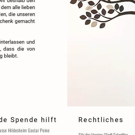
wir deshalb den
 dem alle lieben
en, die unseren
schenk gemacht
nterlassen und
, dass die von
 bleibt.
de Spende hilft
Rechtliches
asse Hildesheim Goslar Peine
Sitz des Vereins: Stadt Salzgitter