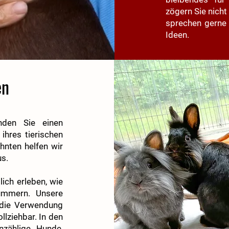
zögern Sie nich
sprechen gerne
Ideen.
en
nden Sie einen
ihres tierischen
hnten helfen wir
us.
ich erleben, wie
ümmern. Unsere
d die Verwendung
llziehbar. In den
nzählige Hunde,