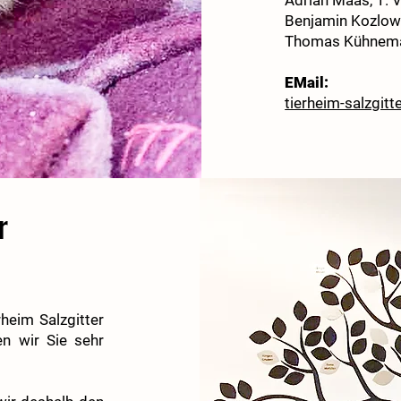
Adrian Maas, 1. 
Benjamin Kozlows
Thomas Kühnema
EMail:
tierheim-salzgitt
r
heim Salzgitter
n wir Sie sehr