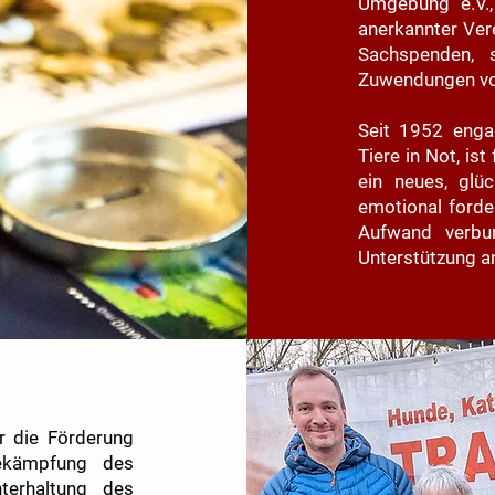
Umgebung e.V., 
anerkannter Vere
Sachspenden, s
Zuwendungen vo
Seit 1952 engag
Tiere in Not, ist
ein neues, glüc
emotional forde
Aufwand verbu
Unterstützung a
r die Förderung
Bekämpfung des
terhaltung des