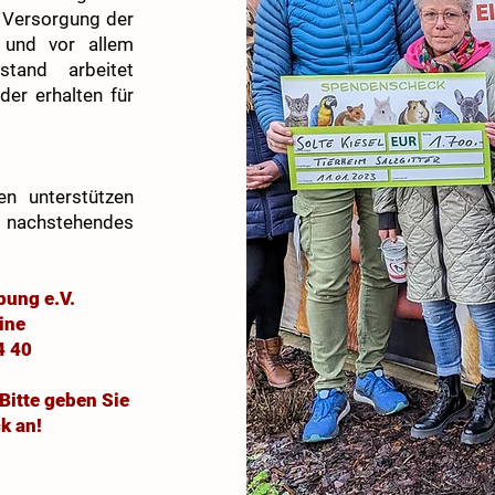
r Versorgung der
- und vor allem
stand arbeitet
der erhalten für
en unterstützen
 nachstehendes
bung e.V.
ine
4 40
Bitte geben Sie
k an!