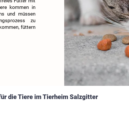
reies Futter mit
Tiere kommen in
uns und müssen
ngsprozess zu
ekommen, füttern
für die Tiere im Tierheim Salzgitter