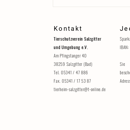
Kontakt
Je
Tierschutzverein Salzgitter
Spark
und Umgebung e.V.
IBAN:
Am Pfingstanger 40
38259 Salzgitter (Bad)
Sie 
Erinnerung: Tag der Tiere am 8.
August
Tel. 05341 / 47 886
besch
Fax. 05341 / 17 53 87
Adres
tierheim-salzgitter@t-online.de