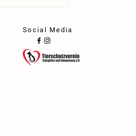
Social Media
!