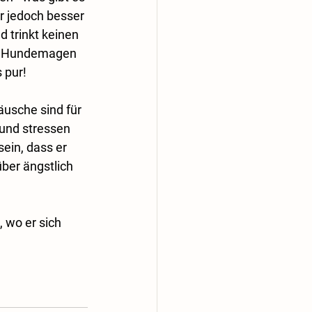
r jedoch besser 
 trinkt keinen 
en Hundemagen 
 pur!
usche sind für 
 und stressen 
ein, dass er 
er ängstlich 
 wo er sich 