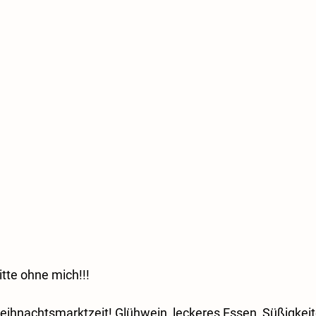
tte ohne mich!!!
eihnachtsmarktzeit! Glühwein, leckeres Essen, Süßigkeite