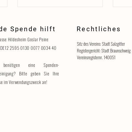
de Spende hilft
Rechtliches
Danke
asse Hildesheim Goslar Peine
Sitz des Vereins: Stadt Salzgitter
 DE12 2595 0130 0077 0034 40
Registergericht: Stadt Braunschweig
Vereinsregisternr. 140051
benötigen eine Spenden-
Katzenhaus vorübergehend für
Besucher geschlossen
einigung? Bitte geben Sie Ihre
se im Verwendungszweck an!