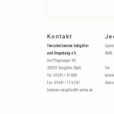
Kontakt
Je
Tierschutzverein Salzgitter
Spark
und Umgebung e.V.
IBAN:
Am Pfingstanger 40
38259 Salzgitter (Bad)
Sie 
Erinnerung: Tag der Tiere am 8.
August
Tel. 05341 / 47 886
besch
Fax. 05341 / 17 53 87
Adres
tierheim-salzgitter@t-online.de