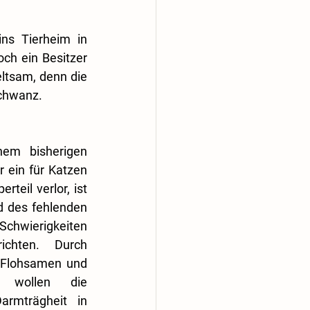
ns Tierheim in 
ch ein Besitzer 
ltsam, denn die 
Schwanz.
em bisherigen 
 ein für Katzen 
teil verlor, ist 
d des fehlenden 
hwierigkeiten 
chten. Durch 
 Flohsamen und 
e wollen die 
armträgheit in 