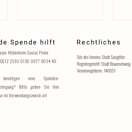
de Spende hilft
Rechtliches
Danke
asse Hildesheim Goslar Peine
Sitz des Vereins: Stadt Salzgitter
 DE12 2595 0130 0077 0034 40
Registergericht: Stadt Braunschweig
Vereinsregisternr. 140051
benötigen eine Spenden-
Katzenhaus vorübergehend für
Besucher geschlossen
einigung? Bitte geben Sie Ihre
se im Verwendungszweck an!