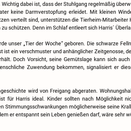
Wichtig dabei ist, dass der Stuhlgang regelmäßig überwa
ater keine Darmverstopfung erleidet. Mit kleinen Winde
zen verteilt sind, unterstützen die Tierheim-Mitarbeiter 
n zu schützen. Denn im Schlaf entleert sich Harris´ Überl
de unser „Tier der Woche“ geboren. Die schwarze Felln
t ist ein verschmuster und anhänglicher Zeitgenosse, der
hält. Doch Vorsicht, seine Gemütslage kann sich auch s
nschliche Zuwendung bekommen, signalisiert er diese
geschichte wird von Freigang abgeraten. Wohnungshal
st für Harris ideal. Kinder sollten nach Möglichkeit ni
inen Stimmungsschwankungen möglicherweise seine Kralle
 dem er entspannt sein Leben genießen darf, wäre sehr 