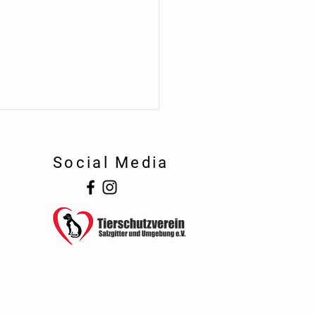
Social Media
!