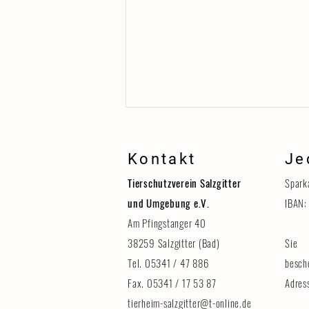
Kontakt
Je
Tierschutzverein Salzgitter
Spark
und Umgebung e.V.
IBAN:
Am Pfingstanger 40
38259 Salzgitter (Bad)
Sie 
Erinnerung: Tag der Tiere am 8.
August
Tel. 05341 / 47 886
besch
Fax. 05341 / 17 53 87
Adres
tierheim-salzgitter@t-online.de