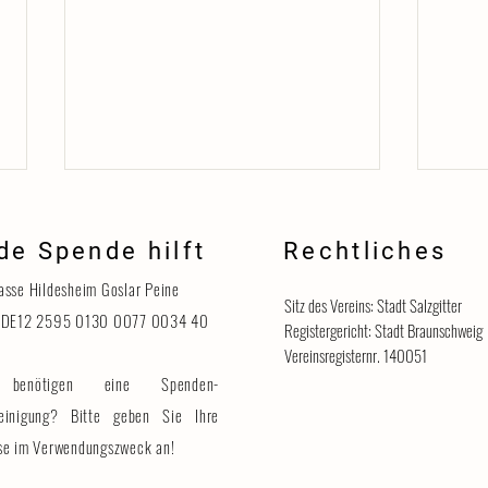
de Spende hilft
Rechtliches
Danke
asse Hildesheim Goslar Peine
Sitz des Vereins: Stadt Salzgitter
 DE12 2595 0130 0077 0034 40
Registergericht: Stadt Braunschweig
Vereinsregisternr. 140051
benötigen eine Spenden-
Katzenhaus vorübergehend für
Besucher geschlossen
einigung? Bitte geben Sie Ihre
se im Verwendungszweck an!