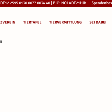
: DE12 2595 0130 0077 0034 40 | BIC: NOLADE21HIK Spendenbes
TZVEREIN
TIERTAFEL
TIERVERMITTLUNG
SEI DABEI
it
n