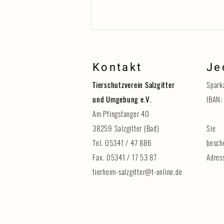
Kontakt
Je
Tierschutzverein Salzgitter
Spark
und Umgebung e.V.
IBAN:
Am Pfingstanger 40
38259 Salzgitter (Bad)
Sie 
Erinnerung: Tag der Tiere am 8.
August
Tel. 05341 / 47 886
besch
Fax. 05341 / 17 53 87
Adres
tierheim-salzgitter@t-online.de