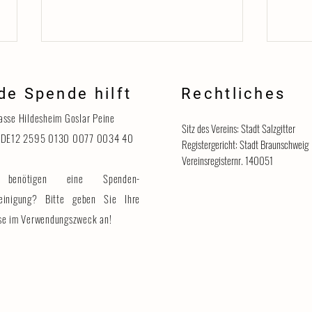
de Spende hilft
Rechtliches
Danke
asse Hildesheim Goslar Peine
Sitz des Vereins: Stadt Salzgitter
 DE12 2595 0130 0077 0034 40
Registergericht: Stadt Braunschweig
Vereinsregisternr. 140051
benötigen eine Spenden-
Katzenhaus vorübergehend für
Besucher geschlossen
einigung? Bitte geben Sie Ihre
se im Verwendungszweck an!