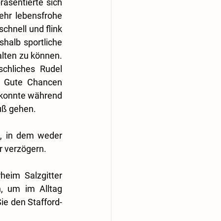
äsentierte sich 
ehr lebensfrohe 
chnell und flink 
halb sportliche 
ten zu können. 
chliches Rudel 
 Gute Chancen 
 konnte während 
Fuß gehen.
, in dem weder 
r verzögern.
eim Salzgitter 
 um im Alltag 
ie den Stafford-