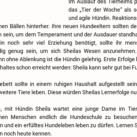
Im Auslauf des Tierheims pr
das „Tier der Woche“ als s
und agile Hündin. Reaktionss
nen Bällen hinterher. Ihre neuen Hundeeltern sollten des
 sein, um dem Temperament und der Ausdauer standhal
in noch sehr viel Erziehung benötigt, sollte ihr mens
dig genug sein, um sich Sheilas Wesen anzunehmen.
nn ohne Ablenkung ist die Hündin gelehrig. Erste Erfolge
haltes schon erreicht werden: Sheila kann sehr gut bei 
bett sollte in einem ruhigen Haushalt aufgestellt sein
 weitere Tiere leben. Diese würden Sheilas Lernerfolge nu
, mit Hündin Sheila wartet eine junge Dame im Tierh
enen Menschen endlich die Hundeschule zu besuchen,
 und ein erfülltes Hundeleben leben zu dürfen. Lernen S
en noch heute kennen.