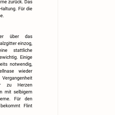
rne zurück. Das 
altung. Für die 
se.
er über das 
lzgitter einzog, 
e stattliche 
wichtig. Einige 
its notwendig, 
lnase wieder 
 Vergangenheit 
hr zu Herzen 
 mit selbigem 
leme. Für den 
bekommt Flint 