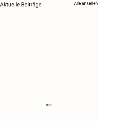
Alle ansehen
Aktuelle Beiträge
Danke!
Kontakt
Tierschutzverein Salzgitter