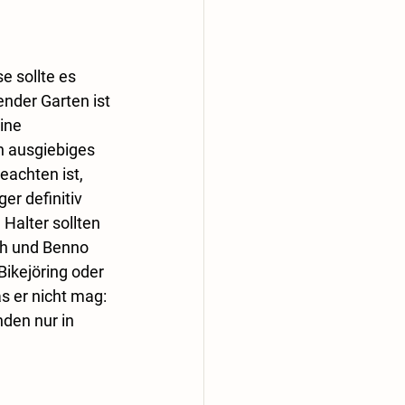
 sollte es 
nder Garten ist 
ine 
h ausgiebiges 
achten ist, 
r definitiv 
 Halter sollten 
ch und Benno 
Bikejöring oder 
 er nicht mag: 
den nur in 