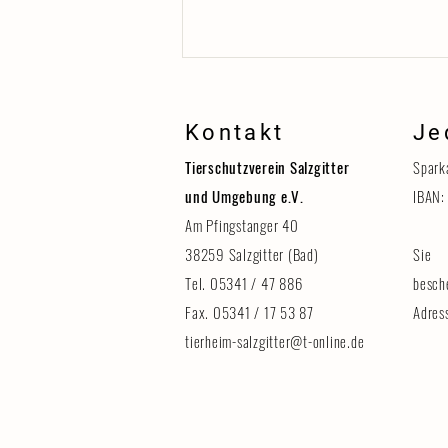
Kontakt
Je
Tierschutzverein Salzgitter
Spark
und Umgebung e.V.
IBAN:
Am Pfingstanger 40
38259 Salzgitter (Bad)
Sie 
Erinnerung: Tag der Tiere am 8.
August
Tel. 05341 / 47 886
besch
Fax. 05341 / 17 53 87
Adres
tierheim-salzgitter@t-online.de