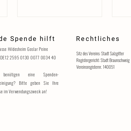
de Spende hilft
Rechtliches
Danke
asse Hildesheim Goslar Peine
Sitz des Vereins: Stadt Salzgitter
 DE12 2595 0130 0077 0034 40
Registergericht: Stadt Braunschweig
Vereinsregisternr. 140051
benötigen eine Spenden-
Katzenhaus vorübergehend für
Besucher geschlossen
einigung? Bitte geben Sie Ihre
se im Verwendungszweck an!