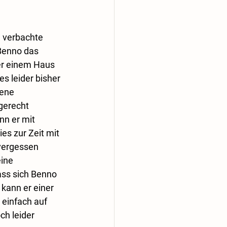
 verbachte 
Benno das 
r einem Haus 
s leider bisher 
ene 
gerecht 
nn er mit 
es zur Zeit mit 
vergessen 
ine 
ass sich Benno 
kann er einer 
einfach auf 
h leider 