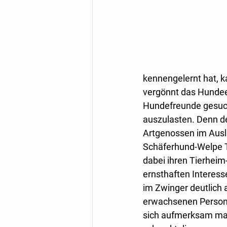
kennengelernt hat, k
vergönnt das Hundee
Hundefreunde gesucht
auszulasten. Denn der
Artgenossen im Ausla
Schäferhund-Welpe To
dabei ihren Tierheim
ernsthaften Interess
im Zwinger deutlich a
erwachsenen Person 
sich aufmerksam mac