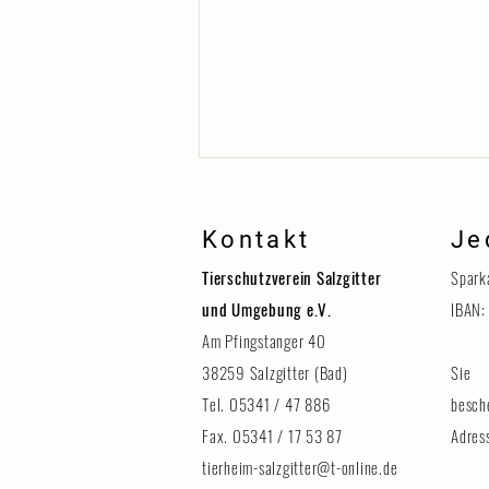
Kontakt
Je
Tierschutzverein Salzgitter
Spark
und Umgebung e.V.
IBAN:
Am Pfingstanger 40
38259 Salzgitter (Bad)
Sie 
Erinnerung: Tag der Tiere am 8.
August
Tel. 05341 / 47 886
besch
Fax. 05341 / 17 53 87
Adres
tierheim-salzgitter@t-online.de