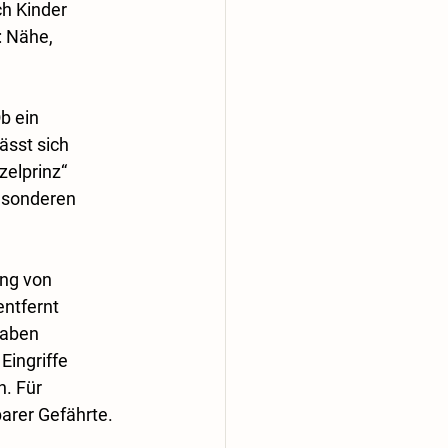
h Kinder 
: Nähe, 
b ein 
sst sich 
zelprinz“ 
besonderen 
ung von 
ntfernt 
gaben 
Eingriffe 
. Für 
arer Gefährte.