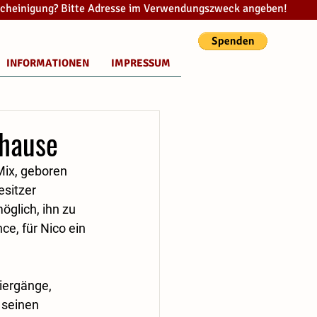
cheinigung? Bitte Adresse im Verwendungszweck angeben!
INFORMATIONEN
IMPRESSUM
uhause
Mix, geboren 
sitzer 
glich, ihn zu 
ce, für Nico ein 
ziergänge, 
 seinen 