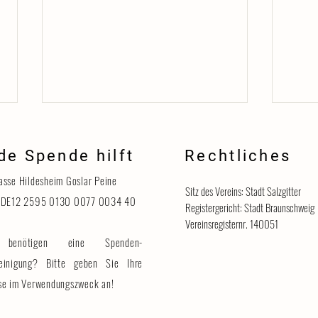
de Spende hilft
Rechtliches
Danke
asse Hildesheim Goslar Peine
Sitz des Vereins: Stadt Salzgitter
 DE12 2595 0130 0077 0034 40
Registergericht: Stadt Braunschweig
Vereinsregisternr. 140051
benötigen eine Spenden-
Katzenhaus vorübergehend für
Besucher geschlossen
einigung? Bitte geben Sie Ihre
se im Verwendungszweck an!