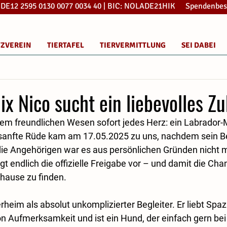
: DE12 2595 0130 0077 0034 40 | BIC: NOLADE21HIK Spendenbes
TZVEREIN
TIERTAFEL
TIERVERMITTLUNG
SEI DABEI
x Nico sucht ein liebevolles Z
nem freundlichen Wesen sofort jedes Herz: ein Labrador-
sanfte Rüde kam am 17.05.2025 zu uns, nachdem sein Be
die Angehörigen war es aus persönlichen Gründen nicht mö
 endlich die offizielle Freigabe vor – und damit die Chan
uhause zu finden.
erheim als absolut unkomplizierter Begleiter. Er liebt Spa
n Aufmerksamkeit und ist ein Hund, der einfach gern bei