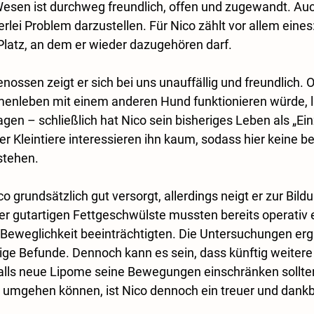
esen ist durchweg freundlich, offen und zugewandt. Auc
erlei Problem darzustellen. Für Nico zählt vor allem eines
latz, an dem er wieder dazugehören darf.
ossen zeigt er sich bei uns unauffällig und freundlich. O
nleben mit einem anderen Hund funktionieren würde, lä
agen – schließlich hat Nico sein bisheriges Leben als „Ein
er Kleintiere interessieren ihn kaum, sodass hier keine 
stehen.
co grundsätzlich gut versorgt, allerdings neigt er zur Bild
er gutartigen Fettgeschwülste mussten bereits operativ e
 Beweglichkeit beeinträchtigten. Die Untersuchungen er
ige Befunde. Dennoch kann es sein, dass künftig weitere 
alls neue Lipome seine Bewegungen einschränken sollten
 umgehen können, ist Nico dennoch ein treuer und dankb