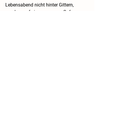
Lebensabend nicht hinter Gittern, 
sondern auf einem warmen Sofa zu 
verbringen.
Alle ansehen
Aktuelle Beiträge