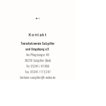
Danke!
Kontakt
Tierschutzverein Salzgitter
und Umgebung e.V.
Am Pfingstanger 40
Katzenhaus vorübergehend für
38259 Salzgitter (Bad)
Besucher geschlossen
Tel. 05341 / 47 886
Fax. 05341 / 17 53 87
tierheim-salzgitter@t-online.de
Jede Spende hilft
Sparkasse Hildesheim Goslar Peine
IBAN: DE12
2595 0130 0077 0034
40