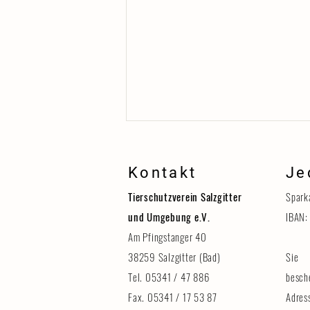
Kontakt
Je
Tierschutzverein Salzgitter
Spark
und Umgebung e.V.
IBAN:
Am Pfingstanger 40
38259 Salzgitter (Bad)
Sie 
Erinnerung: Tag der Tiere am 8.
August
Tel. 05341 / 47 886
besch
Fax. 05341 / 17 53 87
Adres