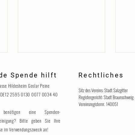
de Spende hilft
Rechtliches
Danke
asse Hildesheim Goslar Peine
Sitz des Vereins: Stadt Salzgitter
 DE12 2595 0130 0077 0034 40
Registergericht: Stadt Braunschweig
Vereinsregisternr. 140051
benötigen eine Spenden-
Katzenhaus vorübergehend für
Besucher geschlossen
einigung? Bitte geben Sie Ihre
se im Verwendungszweck an!