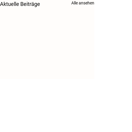
Alle ansehen
Aktuelle Beiträge
Danke!
Kontakt
Tierschutzverein Salzgitter