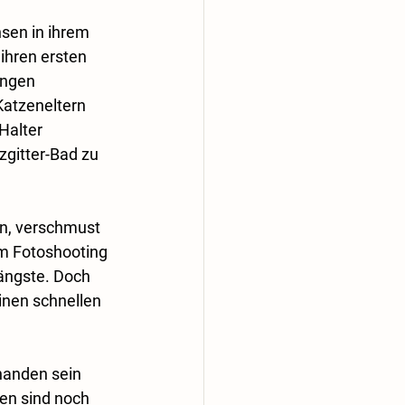
sen in ihrem 
ihren ersten 
ungen 
Katzeneltern 
Halter 
zgitter-Bad zu 
en, verschmust 
um Fotoshooting 
ängste. Doch 
inen schnellen 
handen sein 
zen sind noch 