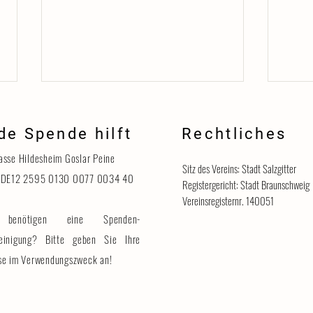
de Spende hilft
Rechtliches
Danke
asse Hildesheim Goslar Peine
Sitz des Vereins: Stadt Salzgitter
 DE12 2595 0130 0077 0034 40
Registergericht: Stadt Braunschweig
Vereinsregisternr. 140051
benötigen eine Spenden-
Katzenhaus vorübergehend für
Besucher geschlossen
einigung? Bitte geben Sie Ihre
se im Verwendungszweck an!