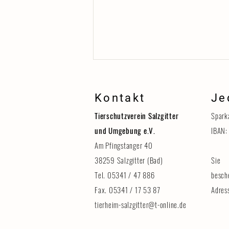
Kontakt
Je
Tierschutzverein Salzgitter
Spark
und Umgebung e.V.
IBAN:
Am Pfingstanger 40
38259 Salzgitter (Bad)
Sie 
Erinnerung: Tag der Tiere am 8.
August
Tel. 05341 / 47 886
besch
Fax. 05341 / 17 53 87
Adres
tierheim-salzgitter@t-online.de