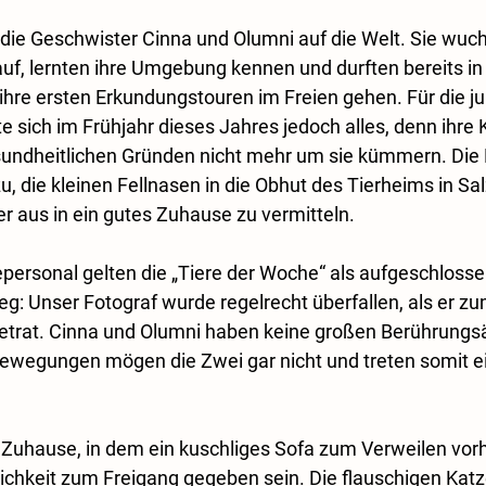
ie Geschwister Cinna und Olumni auf die Welt. Sie wuch
, lernten ihre Umgebung kennen und durften bereits in 
hre ersten Erkundungstouren im Freien gehen. Für die j
sich im Frühjahr dieses Jahres jedoch alles, denn ihre 
sundheitlichen Gründen nicht mehr um sie kümmern. Die 
, die kleinen Fellnasen in die Obhut des Tierheims in Sal
r aus in ein gutes Zuhause zu vermitteln. 
personal gelten die „Tiere der Woche“ als aufgeschloss
leg: Unser Fotograf wurde regelrecht überfallen, als er z
trat. Cinna und Olumni haben keine großen Berührungs
Bewegungen mögen die Zwei gar nicht und treten somit e
 Zuhause, in dem ein kuschliges Sofa zum Verweilen vor
glichkeit zum Freigang gegeben sein. Die flauschigen Kat