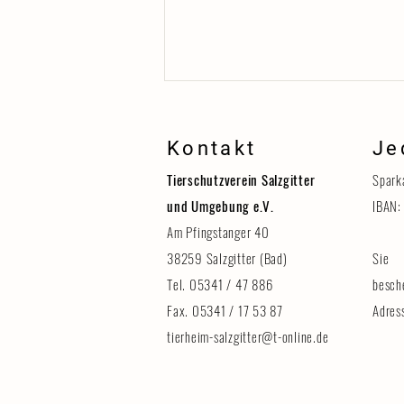
Kontakt
Je
Tierschutzverein Salzgitter
Spark
und Umgebung e.V.
IBAN:
Am Pfingstanger 40
38259 Salzgitter (Bad)
Sie 
Erinnerung: Tag der Tiere am 8.
August
Tel. 05341 / 47 886
besch
Fax. 05341 / 17 53 87
Adres
tierheim-salzgitter@t-online.de