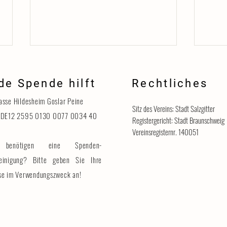
de Spende hilft
Rechtliches
Danke
asse Hildesheim Goslar Peine
Sitz des Vereins: Stadt Salzgitter
 DE12 2595 0130 0077 0034 40
Registergericht: Stadt Braunschweig
Vereinsregisternr. 140051
benötigen eine Spenden-
Katzenhaus vorübergehend für
Besucher geschlossen
einigung? Bitte geben Sie Ihre
se im Verwendungszweck an!