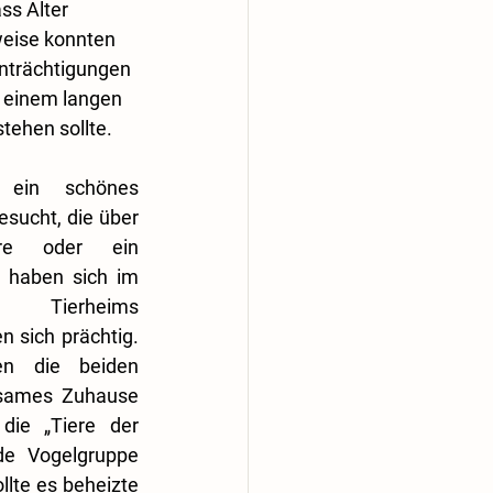
s Alter 
weise konnten 
nträchtigungen 
s einem langen 
tehen sollte.
 ein schönes 
sucht, die über 
ere oder ein 
 haben sich im 
 Tierheims 
 sich prächtig. 
n die beiden 
nsames Zuhause 
ie „Tiere der 
e Vogelgruppe 
lte es beheizte 