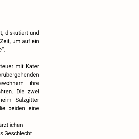
, diskutiert und 
eit, um auf ein 
e“.
teuer mit Kater 
vorübergehenden 
wohnern ihre 
ten. Die zwei 
im Salzgitter 
ie beiden eine 
rztlichen 
s Geschlecht 