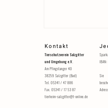
Kontakt
Je
Tierschutzverein Salzgitter
Spark
und Umgebung e.V.
IBAN:
Am Pfingstanger 40
38259 Salzgitter (Bad)
Sie 
Erinnerung: Tag der Tiere am 8.
August
Tel. 05341 / 47 886
besch
Fax. 05341 / 17 53 87
Adres
tierheim-salzgitter@t-online.de