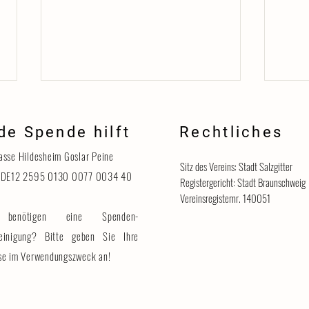
de Spende hilft
Rechtliches
Danke
asse Hildesheim Goslar Peine
Sitz des Vereins: Stadt Salzgitter
 DE12 2595 0130 0077 0034 40
Registergericht: Stadt Braunschweig
Vereinsregisternr. 140051
benötigen eine Spenden-
Katzenhaus vorübergehend für
Besucher geschlossen
einigung? Bitte geben Sie Ihre
se im Verwendungszweck an!