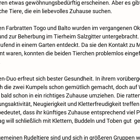
en etwas gewöhnungsbedürftig erscheinen. Aber es gibt 
e Tiere, die ein liebevolles Zuhause suchen. 
en Farbratten Togo und Balto wurden im vergangenen Okt
nd zur Beherbung im Tierheim Salzgitter untergebracht.
aufend in einem Garten entdeckt. Da sie den Kontakt zu
nt waren, konnten die beiden Tierchen problemlos einge
 
ten-Duo erfreut sich bester Gesundheit. In ihrem vorüber
h die zwei Kumpels schon gemütlich gemacht, doch auf 
e bald schon in ein richtiges Zuhause umziehen. Die ratte
gsaktivität, Neugierigkeit und Kletterfreudigkeit treffen 
edeutet, dass ihr künftiges Zuhause entsprechend viel Pl
tag will schließlich mit Klettern, Buddeln und Toben gut  
gemeinen Rudeltiere sind und sich in größeren Gruppen w