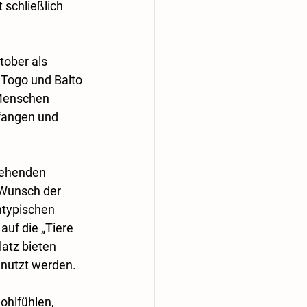
schließlich 
ober als 
 Togo und Balto 
 Menschen 
fangen und 
gehenden 
Wunsch der 
ntypischen 
auf die „Tiere 
atz bieten 
genutzt werden.
ohlfühlen, 