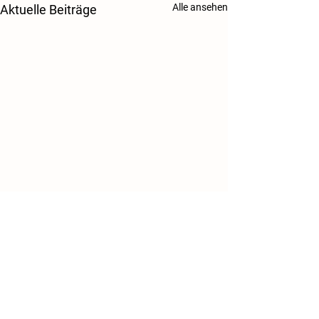
Alle ansehen
Aktuelle Beiträge
Danke!
Kontakt
Tierschutzverein Salzgitter