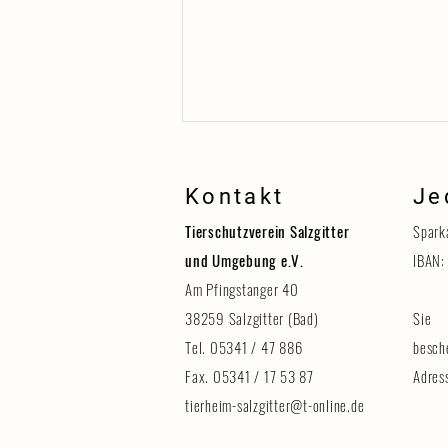
Kontakt
Je
Tierschutzverein Salzgitter
Spark
und Umgebung e.V.
IBAN:
Am Pfingstanger 40
38259 Salzgitter (Bad)
Sie 
Erinnerung: Tag der Tiere am 8.
August
Tel. 05341 / 47 886
besch
Fax. 05341 / 17 53 87
Adres
tierheim-salzgitter@t-online.de