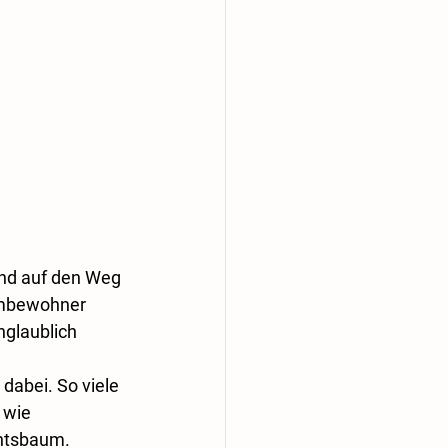
nd auf den Weg 
imbewohner 
glaublich 
dabei. So viele 
 wie 
chtsbaum.