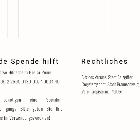
de Spende hilft
Rechtliches
Danke
asse Hildesheim Goslar Peine
Sitz des Vereins: Stadt Salzgitter
 DE12 2595 0130 0077 0034 40
Registergericht: Stadt Braunschweig
Vereinsregisternr. 140051
benötigen eine Spenden-
Katzenhaus vorübergehend für
Besucher geschlossen
einigung? Bitte geben Sie Ihre
se im Verwendungszweck an!