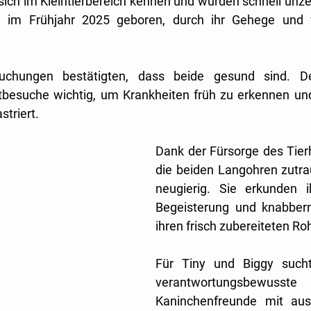
sich im Kleintierbereich kennen und wurden schnell unzer
, im Frühjahr 2025 geboren, durch ihr Gehege und w
suchungen bestätigten, dass beide gesund sind. De
tbesuche wichtig, um Krankheiten früh zu erkennen und
striert.
Dank der Fürsorge des Tier
die beiden Langohren zutra
neugierig. Sie erkunden 
Begeisterung und knabbern
ihren frisch zubereiteten Ro
Für Tiny und Biggy sucht
verantwortungsbewusste 
Kaninchenfreunde mit ausr