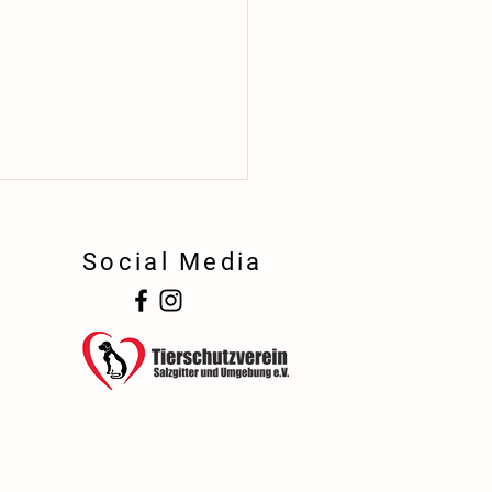
Social Media
!