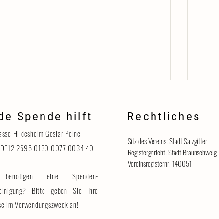
de Spende hilft
Rechtliches
Danke
asse Hildesheim Goslar Peine
Sitz des Vereins: Stadt Salzgitter
 DE12 2595 0130 0077 0034 40
Registergericht: Stadt Braunschweig
Vereinsregisternr. 140051
benötigen eine Spenden-
Katzenhaus vorübergehend für
Besucher geschlossen
einigung? Bitte geben Sie Ihre
se im Verwendungszweck an!