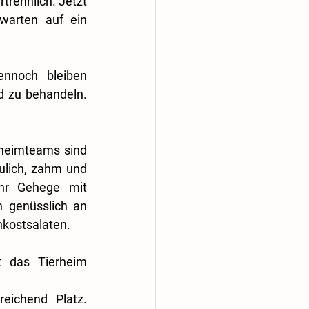
trennlich. Jetzt 
arten auf ein 
nnoch bleiben 
 zu behandeln. 
heimteams sind 
ulich, zahm und 
ihr Gehege mit 
 genüsslich an 
hkostsalaten.
 das Tierheim 
eichend Platz. 