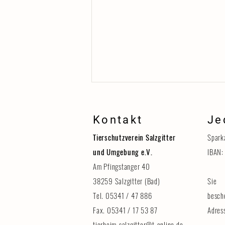
Kontakt
Je
Tierschutzverein Salzgitter
Spark
und Umgebung e.V.
IBAN:
Am Pfingstanger 40
38259 Salzgitter (Bad)
Sie 
Erinnerung: Tag der Tiere am 8.
August
Tel. 05341 / 47 886
besch
Fax. 05341 / 17 53 87
Adres
tierheim-salzgitter@t-online.de