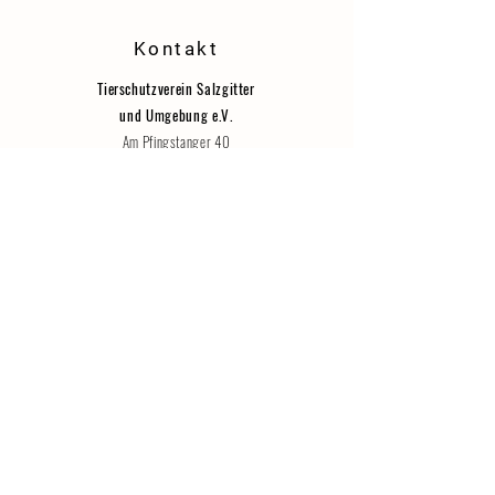
Kontakt
Tierschutzverein Salzgitter
und Umgebung e.V.
Am Pfingstanger 40
38259 Salzgitter (Bad)
Tel. 05341 / 47 886
Fax. 05341 / 17 53 87
tierheim-salzgitter@t-online.de
Jede Spende hilft
Sparkasse Hildesheim Goslar Peine
IBAN: DE12
2595 0130 0077 0034
40
Sie benötigen eine Spendenbescheinigung? Bitte
geben Sie Ihre Adresse im Verwendungszweck an!