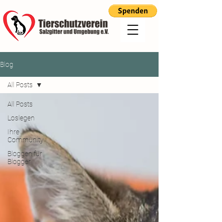
Blog
All Posts
All Posts
Loslegen
Ihre
Community
Bloggen für
Blogger