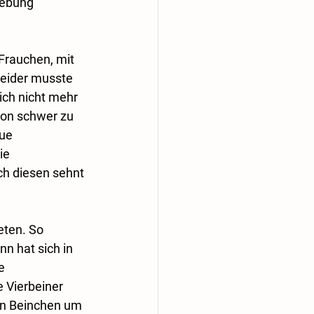
gebung 
Frauchen, mit 
 leider musste 
ich nicht mehr 
ion schwer zu 
ue 
ie 
h diesen sehnt 
eten. So 
n hat sich in 
e 
 Vierbeiner 
en Beinchen um 