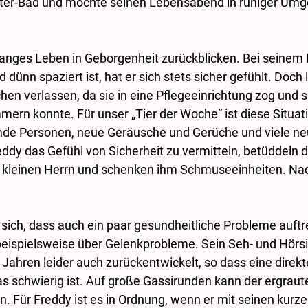
gitter-Bad und möchte seinen Lebensabend in ruhiger Um
langes Leben in Geborgenheit zurückblicken. Bei seinem 
 dünn spaziert ist, hat er sich stets sicher gefühlt. Doch
hen verlassen, da sie in eine Pflegeeinrichtung zog und s
ern konnte. Für unser „Tier der Woche“ ist diese Situat
emde Personen, neue Geräusche und Gerüche und viele ne
dy das Gefühl von Sicherheit zu vermitteln, betüddeln d
n kleinen Herrn und schenken ihm Schmuseeinheiten. Nac
t sich, dass auch ein paar gesundheitliche Probleme auftr
beispielsweise über Gelenkprobleme. Sein Seh- und Hörsin
Jahren leider auch zurückentwickelt, so dass eine direkt
schwierig ist. Auf große Gassirunden kann der ergraute
n. Für Freddy ist es in Ordnung, wenn er mit seinen kurz