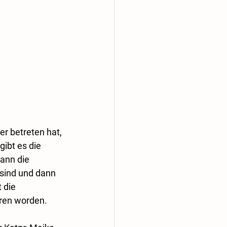
r betreten hat, 
ibt es die 
ann die 
sind und dann 
 die 
oren worden.