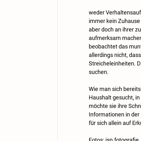
weder Verhaltensauff
immer kein Zuhause fi
aber doch an ihrer z
aufmerksam machen, h
beobachtet das munt
allerdings nicht, das
Streicheleinheiten. 
suchen.
Wie man sich bereits 
Haushalt gesucht, in
möchte sie ihre Sch
Informationen in de
für sich allein auf 
Fotos: 
jsp.fo
tografie