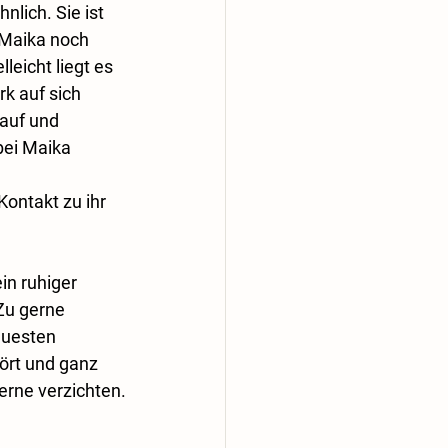
nlich. Sie ist 
 Maika noch 
leicht liegt es 
k auf sich 
auf und 
ei Maika 
ontakt zu ihr 
in ruhiger 
Zu gerne 
euesten 
ört und ganz 
erne verzichten.