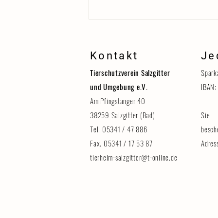
Kontakt
Je
Tierschutzverein Salzgitter
Spark
und Umgebung e.V.
IBAN:
Am Pfingstanger 40
38259 Salzgitter (Bad)
Sie 
Erinnerung: Tag der Tiere am 8.
August
Tel. 05341 / 47 886
besch
Fax. 05341 / 17 53 87
Adres
tierheim-salzgitter@t-online.de