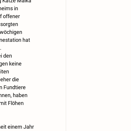
 Katze Maika 
heims in 
f offener 
sorgten 
iwöchigen 
nestation hat 
. 
i den 
gen keine 
iten 
 eher die 
 Fundtiere 
hnen, haben 
mit Flöhen 
eit einem Jahr 