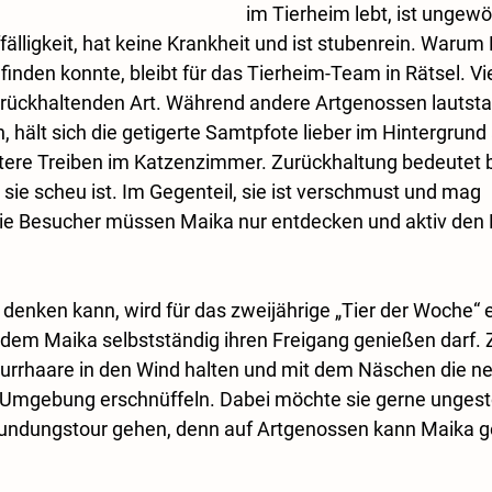
im Tierheim lebt, ist ungewöh
älligkeit, hat keine Krankheit und ist stubenrein. Warum
nden konnte, bleibt für das Tierheim-Team in Rätsel. Viel
urückhaltenden Art. Während andere Artgenossen lautstar
ält sich die getigerte Samtpfote lieber im Hintergrund 
ere Treiben im Katzenzimmer. Zurückhaltung bedeutet b
s sie scheu ist. Im Gegenteil, sie ist verschmust und mag 
Die Besucher müssen Maika nur entdecken und aktiv den K
denken kann, wird für das zweijährige „Tier der Woche“ e
 dem Maika selbstständig ihren Freigang genießen darf. 
nurrhaare in den Wind halten und mit dem Näschen die n
r Umgebung erschnüffeln. Dabei möchte sie gerne ungest
Erkundungstour gehen, denn auf Artgenossen kann Maika g