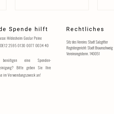
de Spende hilft
Rechtliches
Danke
asse Hildesheim Goslar Peine
Sitz des Vereins: Stadt Salzgitter
 DE12 2595 0130 0077 0034 40
Registergericht: Stadt Braunschweig
Vereinsregisternr. 140051
benötigen eine Spenden-
Katzenhaus vorübergehend für
Besucher geschlossen
einigung? Bitte geben Sie Ihre
se im Verwendungszweck an!