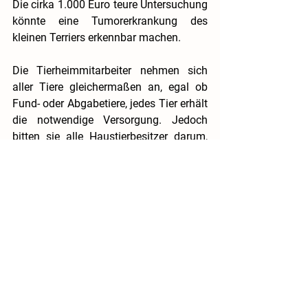
Die cirka 1.000 Euro teure Untersuchung 
könnte eine Tumorerkrankung des 
kleinen Terriers erkennbar machen.
Die Tierheimmitarbeiter nehmen sich 
aller Tiere gleichermaßen an, egal ob 
Fund- oder Abgabetiere, jedes Tier erhält 
die notwendige Versorgung. Jedoch 
bitten sie alle Haustierbesitzer darum, 
sich bewusst zu machen, was das 
Aussetzen eines Tieres bedeutet. „Wir 
kennen die Tiere nicht, kennen ihren 
Namen und ihre Vorgeschichte nicht“, 
macht Dana Eggeling deutlich. „Für uns 
beginnt jedesmal auf´s Neue mühevoll 
Kleinstarbeit, um herauszufinden, wie 
sich das jeweilige Tier verhält, was es 
mag oder nicht mag, welche Situationen 
Stress verursachen und wie die 