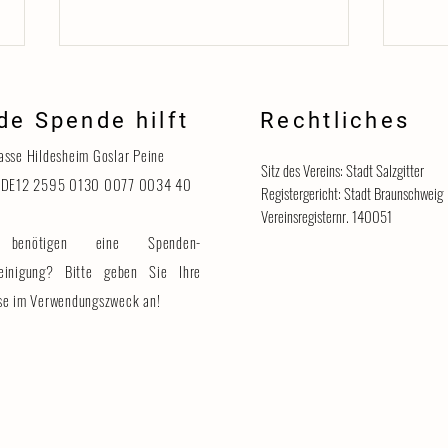
de Spende hilft
Rechtliches
Danke
asse Hildesheim Goslar Peine
Sitz des Vereins: Stadt Salzgitter
 DE12 2595 0130 0077 0034 40
Registergericht: Stadt Braunschweig
Vereinsregisternr. 140051
benötigen eine Spenden-
Katzenhaus vorübergehend für
Besucher geschlossen
einigung? Bitte geben Sie Ihre
se im Verwendungszweck an!