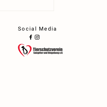
Social Media
!