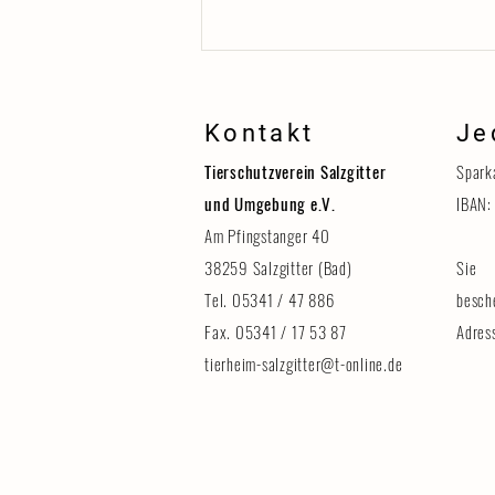
Kontakt
Je
Tierschutzverein Salzgitter
Spark
und Umgebung e.V.
IBAN:
Am Pfingstanger 40
38259 Salzgitter (Bad)
Sie 
Erinnerung: Tag der Tiere am 8.
August
Tel. 05341 / 47 886
besch
Fax. 05341 / 17 53 87
Adres
tierheim-salzgitter@t-online.de