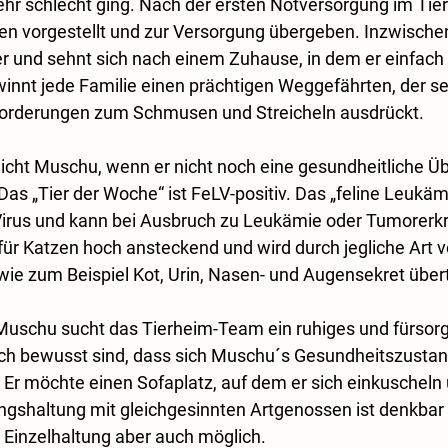
ehr schlecht ging. Nach der ersten Notversorgung im Tie
en vorgestellt und zur Versorgung übergeben. Inzwische
er und sehnt sich nach einem Zuhause, in dem er einfach 
innt jede Familie einen prächtigen Weggefährten, der se
forderungen zum Schmusen und Streicheln ausdrückt.
cht Muschu, wenn er nicht noch eine gesundheitliche Ü
Das „Tier der Woche“ ist FeLV-positiv. Das „feline Leukämie
Virus und kann bei Ausbruch zu Leukämie oder Tumorerk
 für Katzen hoch ansteckend und wird durch jegliche Art v
 wie zum Beispiel Kot, Urin, Nasen- und Augensekret übe
 Muschu sucht das Tierheim-Team ein ruhiges und fürsor
ich bewusst sind, dass sich Muschu´s Gesundheitszustan
 Er möchte einen Sofaplatz, auf dem er sich einkuscheln 
shaltung mit gleichgesinnten Artgenossen ist denkbar -
t Einzelhaltung aber auch möglich.