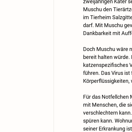
zweijährigen Kater s
Muschu den Tierärtz
im Tierheim Salzgitt
darf. Mit Muschu gew
Dankbarkeit mit Auf
Doch Muschu wäre ni
bereit halten würde. 
katzenspezifisches 
führen. Das Virus ist
Körperflüssigkeiten,
Für das Notfellchen
mit Menschen, die s
verschlechtern kann.
spüren kann. Wohnung
seiner Erkrankung is