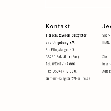
Kontakt
Je
Tierschutzverein Salzgitter
Spark
und Umgebung e.V.
IBAN:
Am Pfingstanger 40
38259 Salzgitter (Bad)
Sie 
Erinnerung: Tag der Tiere am 8.
August
Tel. 05341 / 47 886
besch
Fax. 05341 / 17 53 87
Adres
tierheim-salzgitter@t-online.de