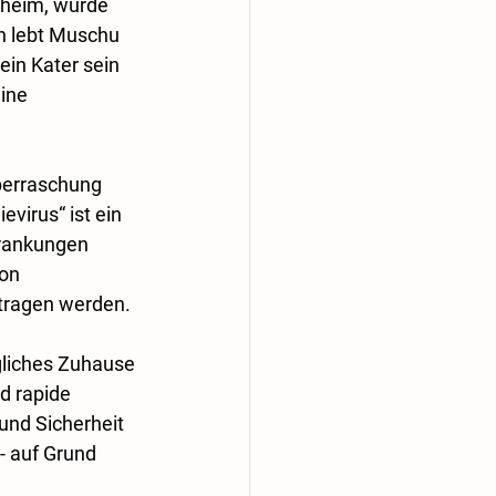
rheim, wurde 
n lebt Muschu 
ein Kater sein 
ine 
berraschung 
virus“ ist ein 
rankungen 
on 
rtragen werden.
gliches Zuhause 
d rapide 
und Sicherheit 
 auf Grund 