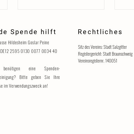
de Spende hilft
Rechtliches
Danke
asse Hildesheim Goslar Peine
Sitz des Vereins: Stadt Salzgitter
 DE12 2595 0130 0077 0034 40
Registergericht: Stadt Braunschweig
Vereinsregisternr. 140051
benötigen eine Spenden-
Katzenhaus vorübergehend für
Besucher geschlossen
einigung? Bitte geben Sie Ihre
se im Verwendungszweck an!