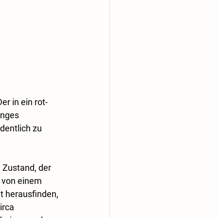
r in ein rot-
unges 
entlich zu 
 Zustand, der 
 von einem 
 herausfinden, 
irca 