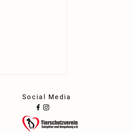
Social Media
!