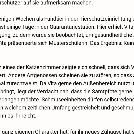
rschützer auf sie aufmerksam machen. 
igen Wochen als Fundtier in der Tierschutzeinrichtung e
t einige Tage in der Quarantänestation. Hier erhielt Vit
ung, zu dem wurde sie beobachtet, um gesundheitliche A
ita präsentierte sich Musterschülerin. Das Ergebnis: Kein
eines der Katzenzimmer zeigte sich schnell, dass sich V
iert. Andere Artgenossen scheinen sie zu stören, so dass 
l zurechtweist. Da Vita gerne den Außenbereich nutzt un
ringt, liegt der Verdacht nah, dass die Samtpfote gerne i
erlangen möchte. Schmuseeinheiten dürfen selbstredend 
in welchem zeitlichen Umfang gestreichelt und geschmus
nn es ihr reicht. 
 ganz eigenen Charakter hat, für ihr neues Zuhause hat s