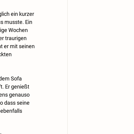
lich ein kurzer 
s musste. Ein 
enige Wochen 
r traurigen 
 er mit seinen 
ckten 
 dem Sofa 
. Er genießt 
gens genauso 
so dass seine 
ebenfalls 