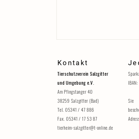
Kontakt
Je
Tierschutzverein Salzgitter
Spark
und Umgebung e.V.
IBAN:
Am Pfingstanger 40
38259 Salzgitter (Bad)
Sie 
Erinnerung: Tag der Tiere am 8.
August
Tel. 05341 / 47 886
besch
Fax. 05341 / 17 53 87
Adres
tierheim-salzgitter@t-online.de