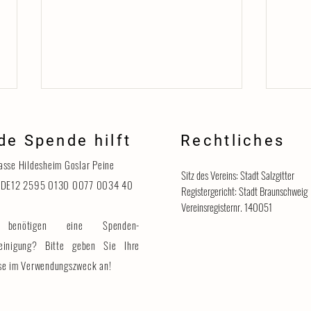
de Spende hilft
Rechtliches
Danke
asse Hildesheim Goslar Peine
Sitz des Vereins: Stadt Salzgitter
 DE12 2595 0130 0077 0034 40
Registergericht: Stadt Braunschweig
Vereinsregisternr. 140051
benötigen eine Spenden-
Katzenhaus vorübergehend für
Besucher geschlossen
einigung? Bitte geben Sie Ihre
se im Verwendungszweck an!