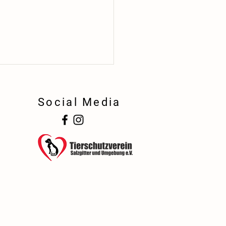
Social Media
!