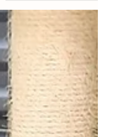
einigen Wochen teilen sich die beiden
Samtohren Stall und Auslauf – und haben
dabei eine innige Freundschaft entwickelt.
Nun suchen sie gemeinsam ein liebevolles
Zuhause, in dem sie endlich ankommen
dürfen. Reppi , ein lebhafter, schwarzer
Zwergkaninchenbock, wurde im Frühjahr
2025 geboren. Lilou , eine weiße
Zwergkaninchendame, kam 2024 zur Welt.