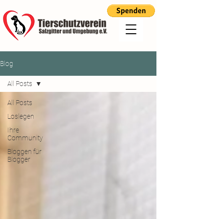
Blog
All Posts
All Posts
Loslegen
Ihre
Community
Bloggen für
Blogger