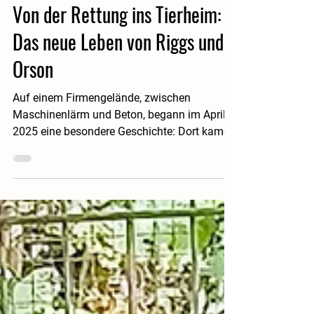
3. Nov. 2025
1 Min. Lesezeit
Von der Rettung ins Tierheim:
Das neue Leben von Riggs und
Orson
Auf einem Firmengelände, zwischen
Maschinenlärm und Beton, begann im April
2025 eine besondere Geschichte: Dort kamen
die roten Katerbrüder Riggs und Orson zur
Welt. Winzig und unerfahren wagten sie ihre
ersten Schritte in eine Welt, die kleinen
Fellnasen wenig Schutz bot. Zum Glück
bemerkten aufmerksame Mitarbeiter die
beiden. Mit Geduld und Fürsorge fingen sie
die jungen Kater mit ihrer Mutter ein und