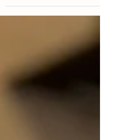
auf dem Gelände des Tierheims Salzgitter
statt. +++ Wichtig +++ 1. Vor dem Tierheim
stehen keine Parkplätze zur Verfügung, bitte
nutzen Sie den Schützenplatz! 2. Bitte
denken Sie an Transportmöglichkeiten für die
Tiernahrung. 3. Es werden maximal zwei im
Haushalt lebende Tiere unterstützt. 4. Wir
möchten darauf hinweisen, dass die Tiertafel
Sal