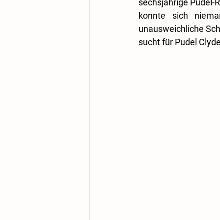
sechsjährige Pudel-
konnte sich niema
unausweichliche Schr
sucht für Pudel Clyd