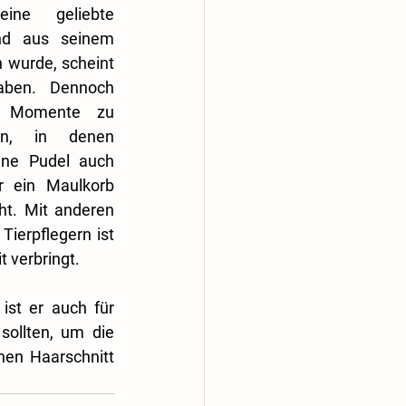
ne geliebte 
nd aus seinem 
wurde, scheint 
ben. Dennoch 
n Momente zu 
n, in denen 
ene Pudel auch 
r ein Maulkorb 
t. Mit anderen 
ierpflegern ist 
t verbringt.
st er auch für 
sollten, um die 
en Haarschnitt 