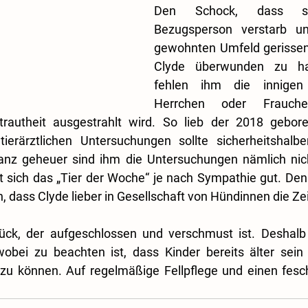
Den Schock, dass sei
Bezugsperson verstarb u
gewohnten Umfeld gerissen 
Clyde überwunden zu ha
fehlen ihm die innige
Herrchen oder Frauche
trautheit ausgestrahlt wird. So lieb der 2018 gebor
tierärztlichen Untersuchungen sollte sicherheitshalbe
nz geheuer sind ihm die Untersuchungen nämlich nich
 sich das „Tier der Woche“ je nach Sympathie gut. Den T
n, dass Clyde lieber in Gesellschaft von Hündinnen die Zei
tück, der aufgeschlossen und verschmust ist. Deshalb i
wobei zu beachten ist, dass Kinder bereits älter sein 
u können. Auf regelmäßige Fellpflege und einen fesch